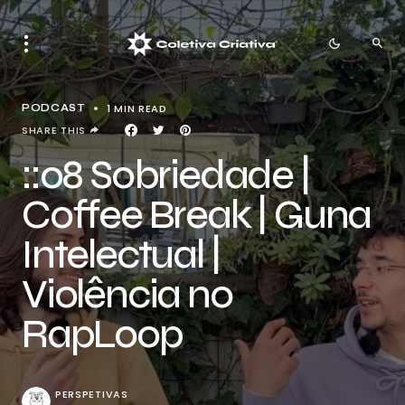
1 MIN READ
PODCAST
SHARE THIS
::08 Sobriedade |
Coffee Break | Guna
Intelectual |
Violência no
RapLoop
PERSPETIVAS